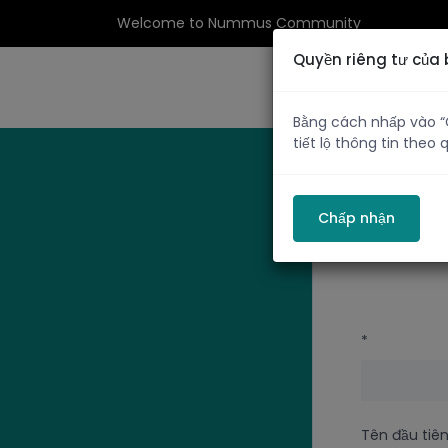
Welcome to Nummus Community
Quyền riêng tư của 
Bằng cách nhấp vào “C
tiết lộ thông tin theo
Chấp nhận
*
Tên đầu tiê