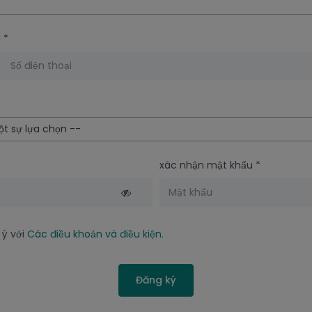
i
*
t sự lựa chọn --
xác nhận mật khẩu
*
 ý với
Các điều khoản và điều kiện.
Đăng ký