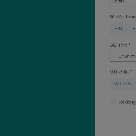
Spain
Số điện thoạ
Giới tính
*
-- Chọn mộ
Mật khẩu
*
tôi đồng