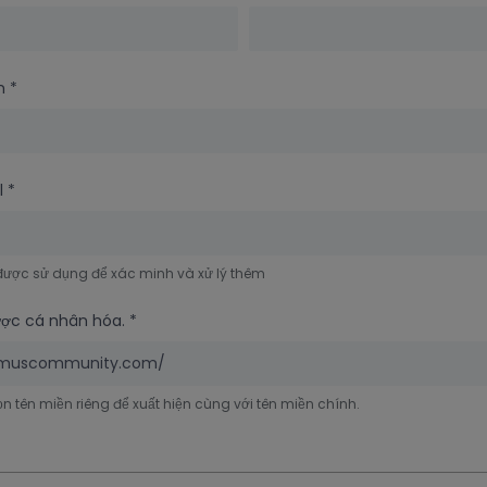
ản
*
il
*
 được sử dụng để xác minh và xử lý thêm
ược cá nhân hóa.
*
muscommunity.com/
n tên miền riêng để xuất hiện cùng với tên miền chính.