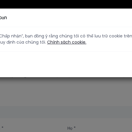
bạn
hấp nhận”, bạn đồng ý rằng chúng tôi có thể lưu trữ cookie trên 
 quy định của chúng tôi.
Chính sách cookie.
Đăng ký làm thành viên
Nhập thông tin chi tiết của bạn để tạo tài khoản thành viên của bạn
n
*
Họ
*