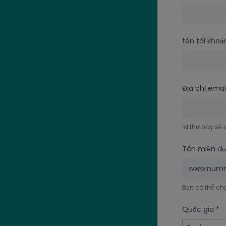
tên tài kho
Địa chỉ ema
Id thư này sẽ
Tên miền đ
www.num
Bạn có thể chọ
Quốc gia
*